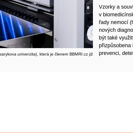
Vzorky a souvi
v biomedicíns
řady nemocí (h
nových diagno
být také využi
přizpůsobena 
prevenci, det
kova univerzita), která je členem BBMRI.cz již