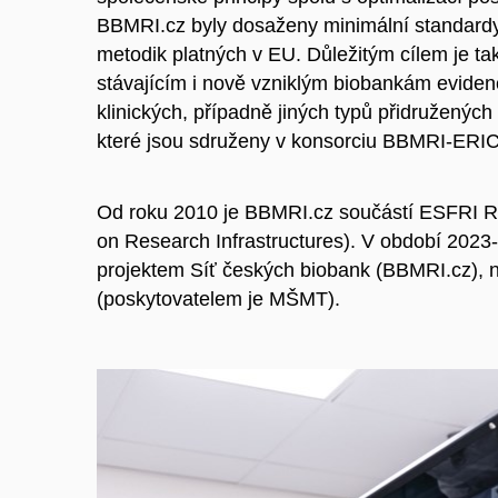
BBMRI.cz byly dosaženy minimální standardy
metodik platných v EU. Důležitým cílem je t
stávajícím i nově vzniklým biobankám evidenc
klinických, případně jiných typů přidružených
které jsou sdruženy v konsorciu BBMRI-ERI
Od roku 2010 je BBMRI.cz součástí ESFRI 
on Research Infrastructures). V období 202
projektem Síť českých biobank (BBMRI.cz), 
(poskytovatelem je MŠMT).