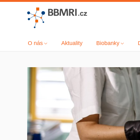
O nás
Aktuality
Biobanky