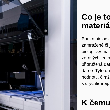
Co je t
materiá
Banka biologi
zamražené
či 
biologický mat
zdravých jedi
přidružená da
dárce. Tyto un
hodnotu, čímž
k urychlení ap
K čemu 