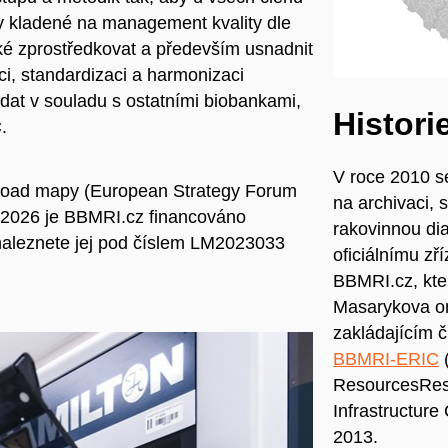
 kladené na management kvality dle
aké zprostředkovat a především usnadnit
i, standardizaci a harmonizaci
 dat v souladu s ostatními biobankami,
Histori
C.
V roce 2010 s
Road mapy (European Strategy Forum
na archivaci, 
3-2026 je BBMRI.cz financováno
rakovinnou di
naleznete jej pod číslem LM2023033
oficiálnímu zř
BBMRI.cz, kte
Masarykova on
zakládajícím 
BBMRI-ERIC
(
ResourcesRese
Infrastructure
2013.