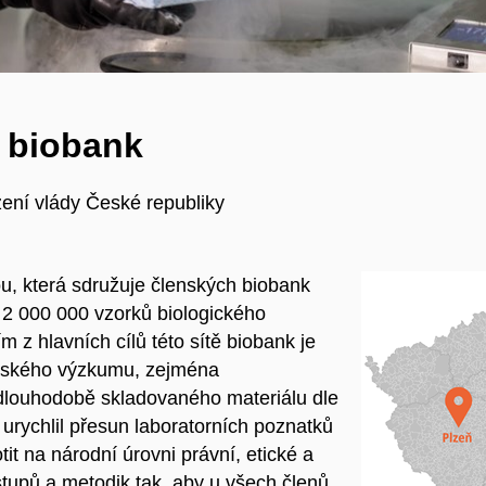
h biobank
zení vlády České republiky
u, která sdružuje členských biobank
 2 000 000 vzorků biologického
m z hlavních cílů této sítě biobank je
cínského výzkumu, zejména
louhodobě skladovaného materiálu dle
urychlil přesun laboratorních poznatků
tit na n
árodní úrovni právní, etické a
stupů a metodik tak, aby u všech členů