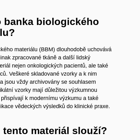
o banka biologického
lu?
ckého materiálu
(BBM)
dlouhodobě uchovává
jinak zpracované
tkáně
a další
lidský
eriál
nejen onkologických pacientů, ale také
nců. Veškeré skladované vzorky a k nim
ta jsou vždy archivovány se souhlasem
ikátní vzorky mají důležitou výzkumnou
 přispívají k modernímu výzkumu a také
likace vědeckých výsledků do klinické praxe.
tento materiál slouží?