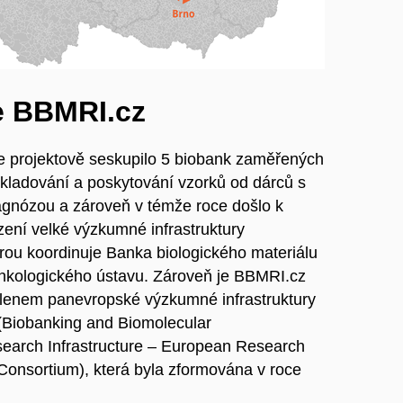
e BBMRI.cz
e projektově seskupilo 5 biobank zaměřených
skladování a poskytování vzorků od dárců s
agnózou a zároveň v témže roce došlo k
ízení velké výzkumné infrastruktury
rou koordinuje Banka biologického materiálu
kologického ústavu. Zároveň je BBMRI.cz
členem panevropské výzkumné infrastruktury
Biobanking and Biomolecular
arch Infrastructure – European Research
 Consortium), která byla zformována v roce