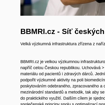
BBMRI.cz - Síť českýc
Velká výzkumná infrastruktura zřízena z naří
BBMRI.cz je velkou výzkumnou infrastrukturo
napříč celou Českou republikou. Uchovává >
materiálu od pacientů i zdravých dárců.
Jední
podpořit výzkumné aktivity na poli biomedi
poskytováním odebraného, zpracovaného a d
mezinárodní standardů a metodik, tak aby se 
do praktického využití. Dalším cílem je sjedno
společenské principy spolu s optimalizací po