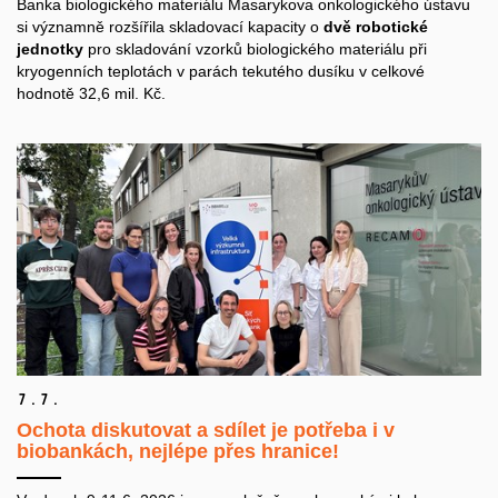
Banka biologického materiálu Masarykova onkologického ústavu
si významně rozšířila skladovací kapacity o
dvě
robotické
jednotky
pro skladování vzorků biologického materiálu při
kryogenních teplotách v parách tekutého dusíku v celkové
hodnotě 32,6 mil. Kč.
7.
7.
Ochota diskutovat a sdílet je potřeba i v
biobankách, nejlépe přes hranice!