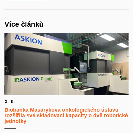
Více článků
3.
8.
Biobanka Masarykova onkologického ústavu
rozšířila své skladovací kapacity o dvě robotické
jednotky