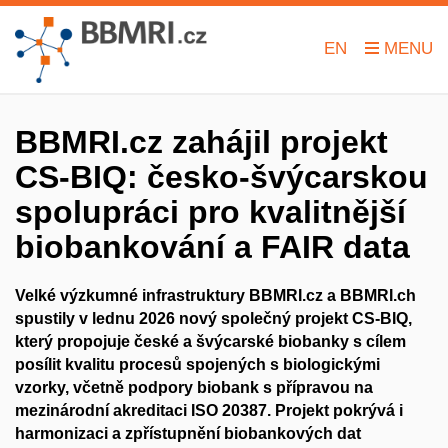
EN
BBMRI.cz zahájil projekt
CS-BIQ: česko-švýcarskou
spolupráci pro kvalitnější
biobankování a FAIR data
Velké výzkumné infrastruktury
BBMRI.cz a BBMRI.ch
spustily v lednu 2026 nový společný projekt
CS-BIQ
,
který propojuje české a švýcarské biobanky s cílem
posílit kvalitu procesů spojených s biologickými
vzorky, včetně podpory biobank s přípravou na
mezinárodní akreditaci ISO 20387. Projekt pokrývá i
harmonizaci a zpřístupnění biobankových dat