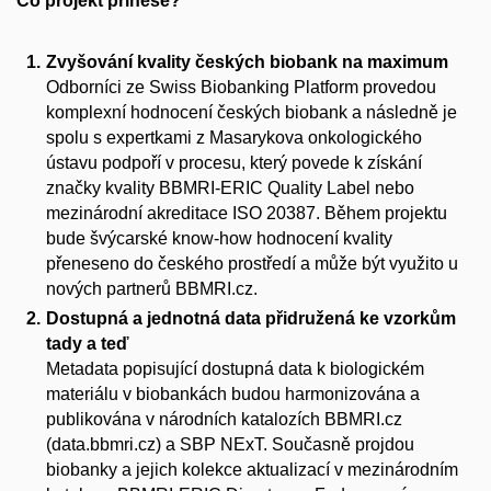
Co projekt přinese?
Zvyšování kvality českých biobank na maximum
Odborníci ze Swiss Biobanking Platform provedou
komplexní hodnocení českých biobank a následně je
spolu s expertkami z Masarykova onkologického
ústavu podpoří v procesu, který povede k získání
značky kvality BBMRI-ERIC Quality Label nebo
mezinárodní akreditace ISO 20387. Během projektu
bude švýcarské know-how hodnocení kvality
přeneseno do českého prostředí a může být využito u
nových partnerů BBMRI.cz.
Dostupná a jednotná data přidružená ke vzorkům
tady a teď
Metadata popisující dostupná data k biologickém
materiálu v biobankách budou harmonizována a
publikována v národních katalozích BBMRI.cz
(data.bbmri.cz) a SBP NExT. Současně projdou
biobanky a jejich kolekce aktualizací v mezinárodním