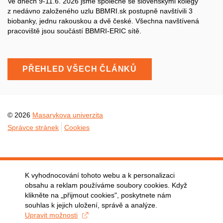
Ve dnech 9-11.6. 2026 jsme společně se slovenskými kolegy
z nedávno založeného uzlu BBMRI.sk postupně navštívili 3
biobanky, jednu rakouskou a dvě české. Všechna navštívená
pracoviště jsou součástí BBMRI-ERIC sítě.
PŘEHLED VŠECH ČLÁNKŮ
© 2026
Masarykova univerzita
Správce stránek
Cookies
K vyhodnocování tohoto webu a k personalizaci
obsahu a reklam používáme soubory cookies. Když
klikněte na „přijmout cookies", poskytnete nám
souhlas k jejich uložení, správě a analýze.
Upravit možnosti