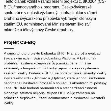
Tento článek vznikl v rámci řešení projektu č. 8K0204 (CS-
BIQ), financovaného z programu Česko-švýcarské
spolupráce v oblasti výzkumných infrastruktur v rámci
Druhého švýcarského příspěvku vybraným členským
státům EU, administrované Ministerstvem školství,
mládeže a tělovýchovy České republiky.
Projekt CS-BIQ
V rámci tohoto projektu Biobanka ÚHKT Praha prošla evaluací
švýcarským uzlem Swiss Biobanking Platform. V květnu tak
proběhla návštěva kolegyň ze Švýcarska, během níž se
seznámily s fungováním biobanky, jejími procesy i systémem
zajištění kvality. Biobance ÚHKT se podařilo získat známky kvality
švýcarského uzlu - „Norma“ a „Optima“, které jednodušší formou
napomáhají nastavení procesů v souladu s akreditačními postupy.
Label NORMA hodnotí harmonizaci a standardizaci činností
biobanky, zatímco nejvyšší stupeň OPTIMA je zaměřen na
průběžné zlepšování, řízení dokumentace a sledování ukazatelů
kvality.