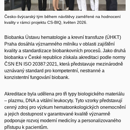
Česko-švýcarský tým během návštěvy zaměřené na hodnocení
kvality v rámci projektu CS-BIQ, květen 2026.
Biobanka Ústavu hematologie a krevní transfuze (ÚHKT)
Praha dosáhla významného milníku v oblasti zajištění
kvality a standardizace biobankovních procesů. Jako druhá
biobanka v České republice získala akreditaci podle normy
ČSN EN ISO 20387:2021, která představuje mezinárodně
uznávaný standard pro kompetentní, nestranné a
konzistentní fungování biobank.
Akreditace byla udělena pro tři typy biologického materiálu
– plazmu, DNA a vitální leukocyty. Tyto vzorky představují
cenný zdroj pro výzkum hematoonkologických onemocnění
a jejich dostupnost v garantované kvalitě významně
podporuje rozvoj moderní medicíny a personalizovaného
přístupu k pacientům.