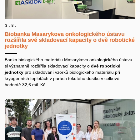
3.
8.
Biobanka Masarykova onkologického ústavu
rozšířila své skladovací kapacity o dvě robotické
jednotky
Banka biologického materiálu Masarykova onkologického ústavu
si významně rozšířila skladovací kapacity o
dvě
robotické
jednotky
pro skladování vzorků biologického materiálu při
kryogenních teplotách v parách tekutého dusíku v celkové
hodnotě 32,6 mil. Kč.