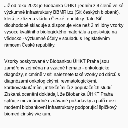
Již od roku 2023 je Biobanka ÚHKT jedním z 8 členů velké
výzkumné infrastruktury BBMRI.cz (Síť českých biobank),
která je zřízena vládou České republiky. Tato Síť
dlouhodobě skladuje a disponuje více než 2 milióny vzorky
vysoce kvalitního biologického materiálu a poskytuje na
vědecko - výzkumné účely v souladu s legislativním
rámcem České republiky.
Vzorky poskytované v Biobankou ÚHKT Praha jsou
zaměřeny zejména na vzácné hemato - onkologické
diagnózy, nicméně v síti naleznete také vzorky od dárců s
diagnózami onkologickými, revmatologickými,
kardiovaskulárními, infekčními či z populačních studií.
Získaná ocenění dokládají, že Biobanka ÚHKT Praha
splňuje mezinárodně uznávané požadavky a patří mezi
moderní biobankovní infrastruktury podporující špičkový
biomedicínský výzkum.