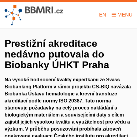
EN
Prestižní akreditace
nedávno putovala do
Biobanky ÚHKT Praha
Na vysoké hodnocení kvality expertkami ze Swiss
Biobanking Platform v rámci projektu CS-BIQ navázala
Biobanka Ústavu hematologie a krevní transfuze
akreditací podle normy ISO 20387. Tato norma
stanovuje požadavky na celý proces nakládání s
biologickým materiálem a souvisejícími daty s cílem
zajistit jejich vysokou kvalitu a využitelnost pro vědu a
výzkum. V průběhu posuzování probíhala zároveň
opakovaná evaluace
Českého institutu pro akreditaci