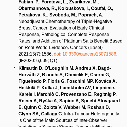
Fabian, P., Foretova, L., Zvarikova, M.,
Obermannova, R., Kolouskova, I., Coufal, O.,
Petrakova, K., Svoboda, M., Poprach, A.
Neoadjuvant Chemotherapy of Triple-Negative
Breast Cancer: Evaluation of Early Clinical
Response, Pathological Complete Response
Rates, and Addition of Platinum Salts Benefit Based
on Real-World Evidence. Cancers (Basel)
2021;13(7):1586.
doi: 10.3390/cancers13071586
.
(IF2020: 6,639; Q1)
Kilmartin D, O'Loughlin M, Andreu X, Bagó-
Horváth Z, Bianchi S, Chmielik E, Cserni G,
Figueiredo P, Floris G, Foschini MP, Kovács A,
Heikkilä P, Kulka J, Laenkholm AV, Liepniece-
Karele I, Marchiò C, Provenzano E, Regitnig P,
Reiner A, Ryška A, Sapino A, Specht Stovgaard
E, Quinn C, Zolota V, Webber M, Roshan D,
Glynn SA, Callagy G.
Intra-Tumour Heterogeneity
Is One of the Main Sources of Inter-Observer
Variation in Scoring Stromal Tumour Infiltrating