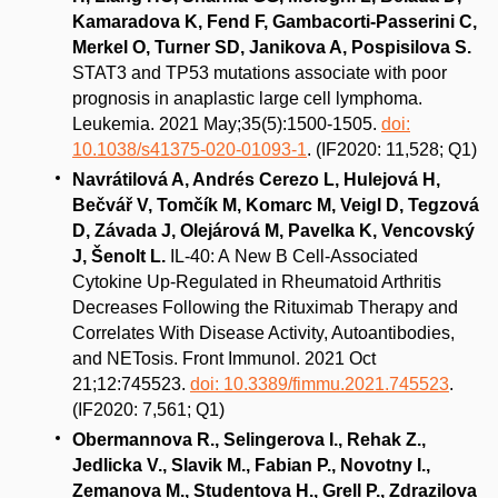
Kamaradova K, Fend F, Gambacorti-Passerini C,
Merkel O, Turner SD, Janikova A, Pospisilova S.
STAT3 and TP53 mutations associate with poor
prognosis in anaplastic large cell lymphoma.
Leukemia. 2021 May;35(5):1500-1505.
doi:
10.1038/s41375-020-01093-1
. (IF2020: 11,528; Q1)
Navrátilová A, Andrés Cerezo L, Hulejová H,
Bečvář V, Tomčík M, Komarc M, Veigl D, Tegzová
D, Závada J, Olejárová M, Pavelka K, Vencovský
J, Šenolt L.
IL-40: A New B Cell-Associated
Cytokine Up-Regulated in Rheumatoid Arthritis
Decreases Following the Rituximab Therapy and
Correlates With Disease Activity, Autoantibodies,
and NETosis. Front Immunol. 2021 Oct
21;12:745523.
doi: 10.3389/fimmu.2021.745523
.
(IF2020: 7,561; Q1)
Obermannova R., Selingerova I., Rehak Z.,
Jedlicka V., Slavik M., Fabian P., Novotny I.,
Zemanova M., Studentova H., Grell P., Zdrazilova