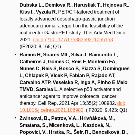
Dubska L., Demlova R., Harustiak T., Hejnova R.,
Kiss I., Vyzula R.
PET/CT-tailored treatment of
locally advanced oesophago-gastric junction
adenocarcinoma: a report on the feasibility of the
multicenter GastroPET study. Ther Adv Med Oncol.
2021.
doi.org/10.1177/17588359211065153
.
(IF2020: 8,168; Q1)
Ramos H, Soares MIL, Silva J, Raimundo L,
Calheiros J, Gomes C, Reis F, Monteiro FA,
Nunes C, Reis S, Bosco B, Piazza S, Domingues
L, Chlapek P, Vlcek P, Fabian P, Rajado AT,
Carvalho ATP, Veselska R, Inga A, Pinho E Melo
TMVD, Saraiva L.
A selective p53 activator and
anticancer agent to improve colorectal cancer
therapy. Cell Rep. 2021 Apr 13;35(2):108982.
doi:
10.1016/j.celrep.2021.108982
. (IF2020: 9,423; Q1)
Zwinsová, B., Petrov, V.A., Hrivňáková, M.,
Smatana, S., Micenková, L., Kazdová, N.,
Popovici, V., Hrstka, R., Šefr, R., Bencsiková, B.,