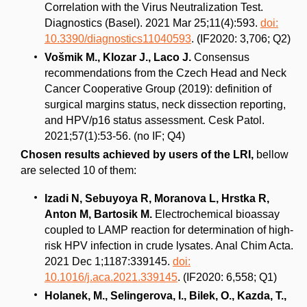
Correlation with the Virus Neutralization Test.
Diagnostics (Basel). 2021 Mar 25;11(4):593.
doi:
10.3390/diagnostics11040593
. (IF2020: 3,706; Q2)
Vošmik M., Klozar J., Laco J.
Consensus
recommendations from the Czech Head and Neck
Cancer Cooperative Group (2019): definition of
surgical margins status, neck dissection reporting,
and HPV/p16 status assessment. Cesk Patol.
2021;57(1):53-56. (no IF; Q4)
Chosen results achieved by users of the LRI,
bellow
are selected 10 of them:
Izadi N, Sebuyoya R, Moranova L, Hrstka R,
Anton M, Bartosik M.
Electrochemical bioassay
coupled to LAMP reaction for determination of high-
risk HPV infection in crude lysates. Anal Chim Acta.
2021 Dec 1;1187:339145.
doi:
10.1016/j.aca.2021.339145
. (IF2020: 6,558; Q1)
Holanek, M., Selingerova, I., Bilek, O., Kazda, T.,