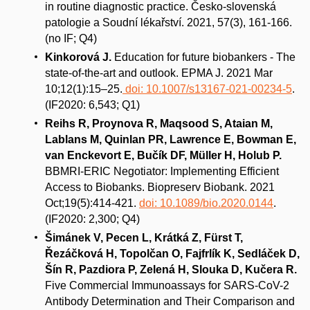
in routine diagnostic practice. Česko-slovenská
patologie a Soudní lékařství. 2021, 57(3), 161-166.
(no IF; Q4)
Kinkorová J.
Education for future biobankers - The
state-of-the-art and outlook. EPMA J. 2021 Mar
10;12(1):15–25.
doi: 10.1007/s13167-021-00234-5
.
(IF2020: 6,543; Q1)
Reihs R, Proynova R, Maqsood S, Ataian M,
Lablans M, Quinlan PR, Lawrence E, Bowman E,
van Enckevort E, Bučík DF, Müller H, Holub P.
BBMRI-ERIC Negotiator: Implementing Efficient
Access to Biobanks. Biopreserv Biobank. 2021
Oct;19(5):414-421.
doi: 10.1089/bio.2020.0144
.
(IF2020: 2,300; Q4)
Šimánek V, Pecen L, Krátká Z, Fürst T,
Řezáčková H, Topolčan O, Fajfrlík K, Sedláček D,
Šín R, Pazdiora P, Zelená H, Slouka D, Kučera R.
Five Commercial Immunoassays for SARS-CoV-2
Antibody Determination and Their Comparison and