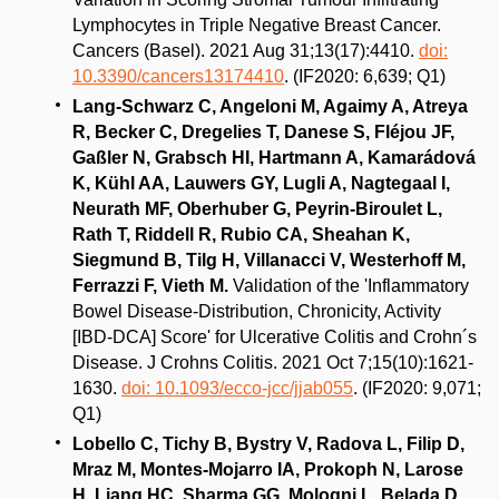
Lymphocytes in Triple Negative Breast Cancer.
Cancers (Basel). 2021 Aug 31;13(17):4410.
doi:
10.3390/cancers13174410
. (IF2020: 6,639; Q1)
Lang-Schwarz C, Angeloni M, Agaimy A, Atreya
R, Becker C, Dregelies T, Danese S, Fléjou JF,
Gaßler N, Grabsch HI, Hartmann A, Kamarádová
K, Kühl AA, Lauwers GY, Lugli A, Nagtegaal I,
Neurath MF, Oberhuber G, Peyrin-Biroulet L,
Rath T, Riddell R, Rubio CA, Sheahan K,
Siegmund B, Tilg H, Villanacci V, Westerhoff M,
Ferrazzi F, Vieth M.
Validation of the 'Inflammatory
Bowel Disease-Distribution, Chronicity, Activity
[IBD-DCA] Score' for Ulcerative Colitis and Crohn´s
Disease. J Crohns Colitis. 2021 Oct 7;15(10):1621-
1630.
doi: 10.1093/ecco-jcc/jjab055
. (IF2020: 9,071;
Q1)
Lobello C, Tichy B, Bystry V, Radova L, Filip D,
Mraz M, Montes-Mojarro IA, Prokoph N, Larose
H, Liang HC, Sharma GG, Mologni L, Belada D,