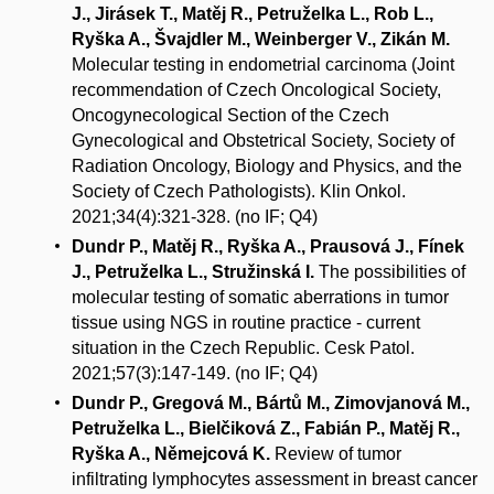
J., Jirásek T., Matěj R., Petruželka L., Rob L.,
Ryška A., Švajdler M., Weinberger V., Zikán M.
Molecular testing in endometrial carcinoma (Joint
recommendation of Czech Oncological Society,
Oncogynecological Section of the Czech
Gynecological and Obstetrical Society, Society of
Radiation Oncology, Biology and Physics, and the
Society of Czech Pathologists). Klin Onkol.
2021;34(4):321-328. (no IF; Q4)
Dundr P., Matěj R., Ryška A., Prausová J., Fínek
J., Petruželka L., Stružinská I.
The possibilities of
molecular testing of somatic aberrations in tumor
tissue using NGS in routine practice - current
situation in the Czech Republic. Cesk Patol.
2021;57(3):147-149. (no IF; Q4)
Dundr P., Gregová M., Bártů M., Zimovjanová M.,
Petruželka L., Bielčiková Z., Fabián P., Matěj R.,
Ryška A., Němejcová K.
Review of tumor
infiltrating lymphocytes assessment in breast cancer