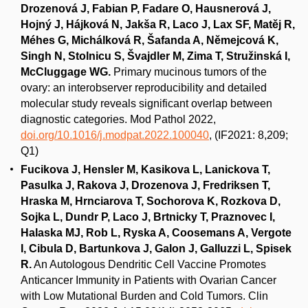
Drozenová J, Fabian P, Fadare O, Hausnerová J,
Hojný J, Hájková N, Jakša R, Laco J, Lax SF, Matěj R,
Méhes G, Michálková R, Šafanda A, Němejcová K,
Singh N, Stolnicu S, Švajdler M, Zima T, Stružinská I,
McCluggage WG.
Primary mucinous tumors of the
ovary: an interobserver reproducibility and detailed
molecular study reveals significant overlap between
diagnostic categories. Mod Pathol 2022,
doi.org/10.1016/j.modpat.2022.100040
, (IF2021: 8,209;
Q1)
Fucikova J, Hensler M, Kasikova L, Lanickova T,
Pasulka J, Rakova J, Drozenova J, Fredriksen T,
Hraska M, Hrnciarova T, Sochorova K, Rozkova D,
Sojka L, Dundr P, Laco J, Brtnicky T, Praznovec I,
Halaska MJ, Rob L, Ryska A, Coosemans A, Vergote
I, Cibula D, Bartunkova J, Galon J, Galluzzi L, Spisek
R.
An Autologous Dendritic Cell Vaccine Promotes
Anticancer Immunity in Patients with Ovarian Cancer
with Low Mutational Burden and Cold Tumors. Clin