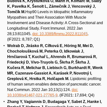
Bubová K, Kryštůfková O, Mann H, Komarc M, Slabý
K, Pavelka K, Šenolt L, Zámečník J, Vencovský J,
Tomčík M.
Hsp90 Levels in Idiopathic Inflammatory
Myopathies and Their Association With Muscle
Involvement and Disease Activity: A Cross-Sectional and
Longitudinal Study. Front Immunol. 2022 Jan
28;13:811045.
doi: 10.3389/fimmu.2022.811045
.
(IF2021: 8,787; Q1)
Wolrab D, Jirásko R, Cífková E, Höring M, Mei D,
Chocholoušková M, Peterka O, Idkowiak J,
Hrnčiarová T, Kuchař L, Ahrends R, Brumarová R,
Friedecký D, Vivo-Truyols G, Škrha P, Škrha J,
Kučera R, Melichar B, Liebisch G, Burkhardt R, Wenk
MR, Cazenave-Gassiot A, Karásek P, Novotný I,
Greplová K, Hrstka R, Holčapek M.
Lipidomic profiling
of human serum enables detection of pancreatic cancer.
Nat Commun. 2022 Jan 10;13(1):124.
doi:
10.1038/s41467-021-27765-9
. (IF2021: 17,694; Q4)
Zhang Y, Vagiannis D, Budagaga Y, Sabet Z, Hanke I,