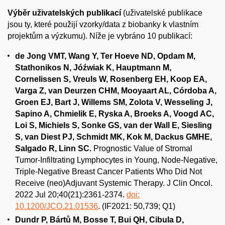
Výběr uživatelských publikací
(uživatelské publikace
jsou ty, které použijí vzorky/data z biobanky k vlastním
projektům a výzkumu). Níže je vybráno 10 publikací:
de Jong VMT, Wang Y, Ter Hoeve ND, Opdam M,
Stathonikos N, Jóźwiak K, Hauptmann M,
Cornelissen S, Vreuls W, Rosenberg EH, Koop EA,
Varga Z, van Deurzen CHM, Mooyaart AL, Córdoba A,
Groen EJ, Bart J, Willems SM, Zolota V, Wesseling J,
Sapino A, Chmielik E, Ryska A, Broeks A, Voogd AC,
Loi S, Michiels S, Sonke GS, van der Wall E, Siesling
S, van Diest PJ, Schmidt MK, Kok M, Dackus GMHE,
Salgado R, Linn SC.
Prognostic Value of Stromal
Tumor-Infiltrating Lymphocytes in Young, Node-Negative,
Triple-Negative Breast Cancer Patients Who Did Not
Receive (neo)Adjuvant Systemic Therapy. J Clin Oncol.
2022 Jul 20;40(21):2361-2374.
doi:
10.1200/JCO.21.01536
. (IF2021: 50,739; Q1)
Dundr P, Bártů M, Bosse T, Bui QH, Cibula D,