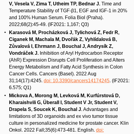
V, Vesela V, Zima T, Utheim TP, Bednar J.
Time and
Temperature Stability of TGF-β1, EGF and IGF-1 in 20%
and 100% Human Serum. Folia Biol (Praha).
2022;68(2):45-49. (IF2021: 1,167; Q3)
Karasová M, Procházková J, Tylichová Z, Fedr R,
Ciganek M, Machala M, Dvořák Z, Vyhlídalová B,
Zůvalová I, Ehrmann J, Bouchal J, Andrysík Z,
Vondráček J.
Inhibition of Aryl Hydrocarbon Receptor
(AhR) Expression Disrupts Cell Proliferation and Alters
Energy Metabolism and Fatty Acid Synthesis in Colon
Cancer Cells. Cancers (Basel). 2022 Aug
31;14(17):4245.
doi: 10.3390/cancers14174245
. (IF2021:
6.575; Q1)
Mickova A, Morong M, Levková M, Kurfúrstová D,
Kharaishvili G, Überall I, Student V Jr, Student V,
Drapela S, Soucek K, Bouchal J
. Advantages and
limitations of 3D organoids and ex vivo tumor tissue
culture in personalized medicine for prostate cancer. Klin
Onkol. 2022 Fall;35(6):473-481. English.
doi: