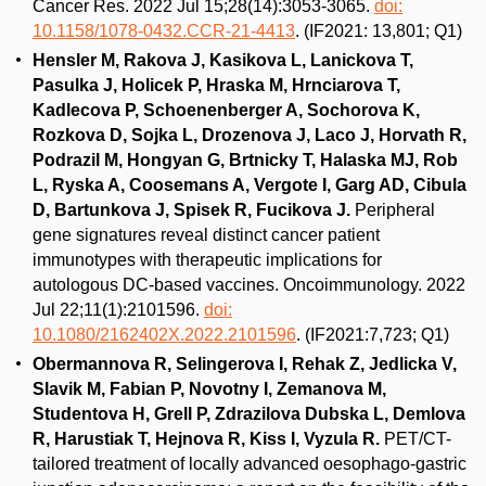
Cancer Res. 2022 Jul 15;28(14):3053-3065.
doi:
10.1158/1078-0432.CCR-21-4413
. (IF2021: 13,801; Q1)
Hensler M, Rakova J, Kasikova L, Lanickova T,
Pasulka J, Holicek P, Hraska M, Hrnciarova T,
Kadlecova P, Schoenenberger A, Sochorova K,
Rozkova D, Sojka L, Drozenova J, Laco J, Horvath R,
Podrazil M, Hongyan G, Brtnicky T, Halaska MJ, Rob
L, Ryska A, Coosemans A, Vergote I, Garg AD, Cibula
D, Bartunkova J, Spisek R, Fucikova J.
Peripheral
gene signatures reveal distinct cancer patient
immunotypes with therapeutic implications for
autologous DC-based vaccines. Oncoimmunology. 2022
Jul 22;11(1):2101596.
doi:
10.1080/2162402X.2022.2101596
. (IF2021:7,723; Q1)
Obermannova R, Selingerova I, Rehak Z, Jedlicka V,
Slavik M, Fabian P, Novotny I, Zemanova M,
Studentova H, Grell P, Zdrazilova Dubska L, Demlova
R, Harustiak T, Hejnova R, Kiss I, Vyzula R.
PET/CT-
tailored treatment of locally advanced oesophago-gastric