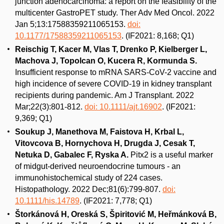
junction adenocarcinoma: a report on the feasibility of the
multicenter GastroPET study. Ther Adv Med Oncol. 2022
Jan 5;13:17588359211065153.
doi:
10.1177/17588359211065153
. (IF2021: 8,168; Q1)
Reischig T, Kacer M, Vlas T, Drenko P, Kielberger L,
Machova J, Topolcan O, Kucera R, Kormunda S.
Insufficient response to mRNA SARS-CoV-2 vaccine and
high incidence of severe COVID-19 in kidney transplant
recipients during pandemic. Am J Transplant. 2022
Mar;22(3):801-812.
doi: 10.1111/ajt.16902
. (IF2021:
9,369; Q1)
Soukup J, Manethova M, Faistova H, Krbal L,
Vitovcova B, Hornychova H, Drugda J, Cesak T,
Netuka D, Gabalec F, Ryska A.
Pitx2 is a useful marker
of midgut-derived neuroendocrine tumours - an
immunohistochemical study of 224 cases.
Histopathology. 2022 Dec;81(6):799-807.
doi:
10.1111/his.14789
. (IF2021: 7,778; Q1)
Štorkánová H, Oreská S, Špiritović M, Heřmánková B,