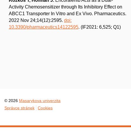
Rozkoš T, Hofman J.
Encorafenib Acts as a Dual-
Activity Chemosensitizer through Its Inhibitory Effect on
ABCC1 Transporter In Vitro and Ex Vivo. Pharmaceutics.
2022 Nov 24;14(12):2595.
doi:
10.3390/pharmaceutics14122595
. (IF2021: 6,525; Q1)
© 2026
Masarykova univerzita
Správce stránek
Cookies