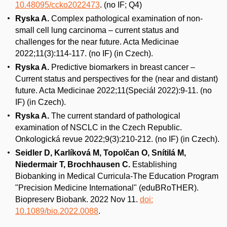
10.48095/ccko2022473
. (no IF; Q4)
Ryska A.
Complex pathological examination of non-
small cell lung carcinoma – current status and
challenges for the near future. Acta Medicinae
2022;11(3):114-117. (no IF) (in Czech).
Ryska A.
Predictive biomarkers in breast cancer –
Current status and perspectives for the (near and distant)
future. Acta Medicinae 2022;11(Speciál 2022):9-11. (no
IF) (in Czech).
Ryska A.
The current standard of pathological
examination of NSCLC in the Czech Republic.
Onkologická revue 2022;9(3):210-212. (no IF) (in Czech).
Seidler D, Karlíková M, Topolčan O, Snítilá M,
Niedermair T, Brochhausen C.
Establishing
Biobanking in Medical Curricula-The Education Program
"Precision Medicine International" (eduBRoTHER).
Biopreserv Biobank. 2022 Nov 11.
doi:
10.1089/bio.2022.0088
.