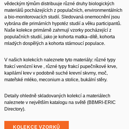
vědeckým týmům distribuuje různé druhy biologických
materiálů pocházejících z populačních, environmentálních
a bio-monitorovacích studií. Sledovaná onemocnění jsou
vybrána dle primárních hypotéz studií a věku participantů.
Naše kolekce primárně zahrnují vzorky pocházející z
populačních studií, jako je kohorta matka–dítě, kohorta
mladých dospělých a kohorta stárnoucí populace.
V našich kolekcích naleznete tyto materiály: různé typy
frakcí venózní krve , různé typy frakcí pupečníkové krve,
kapilární krev v podobně suché krevní skvrny, moč,
mateřské mléko, meconium a stolice, bukální stěry.
Detaily ohledně skladovaných kolekcí a materiálech
naleznete v největším katalogu na světě (BBMRI-ERIC
Directory).
KOLEKCE VZORKŮ