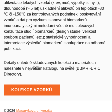
alikvotace tekutých vzorků (krev, moč, výpotky, sliny,..);
dlouhodobé (> 5 let) uskladnění alikvotů při teplotách -80
°C či -150°C za kontrolovaných podmínek; poskytování
vzorků a dat pro výzkum; stanovení biomarkerů
imunoanalytickými metodami včetně multiplexových,
konzultace studií biomarkerů (design studie, velikost
souboru pacientů, etc.); statistické vyhodnocení a
interpretace výsledků biomarkerů; spolupráce na odborné
publikaci.
Detaily ohledně skladovaných kolekcí a materiálech
naleznete v největším katalogu na světě (BBMRI-ERIC
Directory).
KOLEKCE VZORKŮ
© 2026
Masarykova univerzita