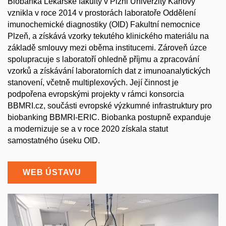
Biobanka Lékařské fakulty v Plzni Univerzity Karlovy
vznikla v roce 2014 v prostorách laboratoře Oddělení
imunochemické diagnostiky (OID) Fakultní nemocnice
Plzeň, a získává vzorky tekutého klinického materiálu na
základě smlouvy mezi oběma institucemi. Zároveň úzce
spolupracuje s laboratoří ohledně příjmu a zpracování
vzorků a získávání laboratorních dat z imunoanalytických
stanovení, včetně multiplexových. Její činnost je
podpořena evropskými projekty v rámci konsorcia
BBMRI.cz, součásti evropské výzkumné infrastruktury pro
biobanking BBMRI-ERIC. Biobanka postupně expanduje
a modernizuje se a v roce 2020 získala statut
samostatného úseku OID.
WEB ÚSTAVU